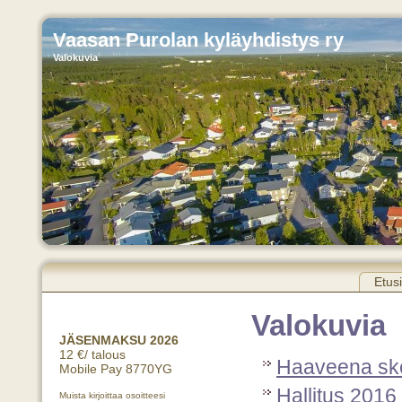
Vaasan Purolan kyläyhdistys ry
Valokuvia
Etus
Valokuvia
JÄSENMAKSU 2026
12 €/ talous
Haaveena ske
Mobile Pay 8770YG
Hallitus 2016
Muista kirjoittaa osoitteesi