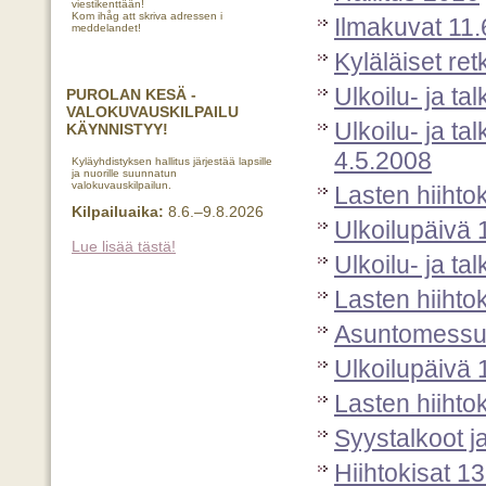
viestikenttään!
Kom ihåg att skriva adressen i
Ilmakuvat 11
meddelandet!
Kyläläiset ret
Ulkoilu- ja t
PUROLAN KESÄ -
VALOKUVAUSKILPAILU
Ulkoilu- ja t
KÄYNNISTYY!
4.5.2008
Kyläyhdistyksen hallitus järjestää lapsille
ja nuorille suunnatun
valokuvauskilpailun.
Lasten hiihtok
Kilpailuaika:
8.6.–9.8.2026
Ulkoilupäivä
Lue lisää tästä!
Ulkoilu- ja t
Lasten hiihtok
Asuntomessu
Ulkoilupäivä 1
Lasten hiihto
Syystalkoot j
Hiihtokisat 1